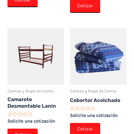
5
de
Cotizar
5
Camas y Ropa de Cama
Camas y Ropa de Cama
Camarote
Cobertor Acolchado
Desmontable Lanin
Valorado
Solicite una cotización
con
Valorado
Solicite una cotización
0
con
de
Cotizar
0
5
de