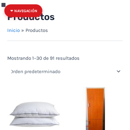
Ir al contenido
Quitar filtro: Precio: hasta $100
Categoría
Estado
NAVEGACIÓN
Productos
Inicio
Productos
Mostrando 1–30 de 91 resultados