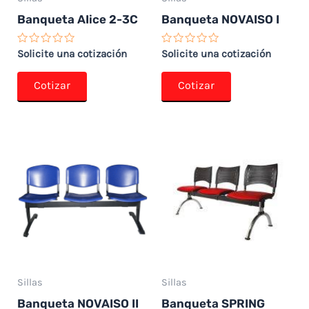
Banqueta AIice 2-3C
Banqueta NOVAISO I
Valorado
Valorado
Solicite una cotización
Solicite una cotización
con
con
0
0
de
de
Cotizar
Cotizar
5
5
Sillas
Sillas
Banqueta NOVAISO II
Banqueta SPRING