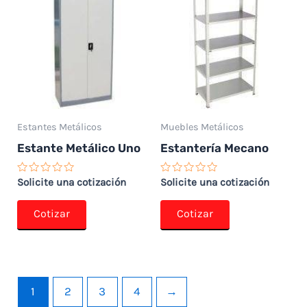
Estantes Metálicos
Muebles Metálicos
Estante Metálico Uno
Estantería Mecano
Valorado
Valorado
Solicite una cotización
Solicite una cotización
con
con
0
0
de
de
Cotizar
Cotizar
5
5
1
2
3
4
→