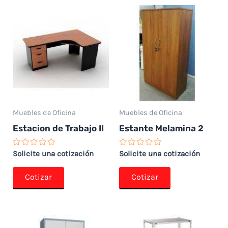
Muebles de Oficina
Muebles de Oficina
Estacion de Trabajo II
Estante Melamina 2
Valorado
Valorado
Solicite una cotización
Solicite una cotización
con
con
0
0
de
de
Cotizar
Cotizar
5
5