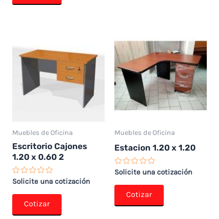
Muebles de Oficina
Muebles de Oficina
Escritorio Cajones
Estacion 1.20 x 1.20
1.20 x 0.60 2
Valorado
Solicite una cotización
con
Valorado
Solicite una cotización
0
con
de
Cotizar
0
5
de
Cotizar
5