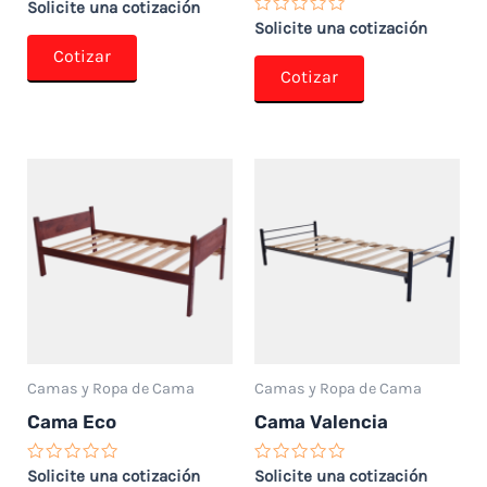
Valorado
Solicite una cotización
con
Valorado
Solicite una cotización
0
con
de
Cotizar
0
5
de
Cotizar
5
Camas y Ropa de Cama
Camas y Ropa de Cama
Cama Eco
Cama Valencia
Valorado
Valorado
Solicite una cotización
Solicite una cotización