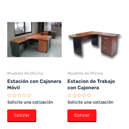
Muebles de Oficina
Muebles de Oficina
Estación con Cajonera
Estacion de Trabajo
Móvil
con Cajonera
Valorado
Valorado
Solicite una cotización
Solicite una cotización
con
con
0
0
de
de
Cotizar
Cotizar
5
5