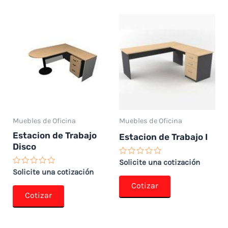
Muebles de Oficina
Muebles de Oficina
Estacion de Trabajo
Estacion de Trabajo I
Disco
Valorado
Solicite una cotización
con
Valorado
Solicite una cotización
0
con
de
Cotizar
0
5
de
Cotizar
5