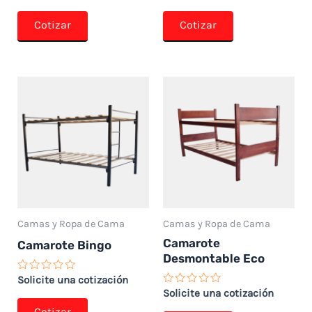
con
con
0
0
de
de
Cotizar
Cotizar
5
5
Camas y Ropa de Cama
Camas y Ropa de Cama
Camarote
Camarote Bingo
Desmontable Eco
Valorado
Solicite una cotización
con
Valorado
Solicite una cotización
0
con
de
Cotizar
0