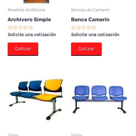
Muebles de Oficina
Bancas de Camarín
Archivero Simple
Banca Camarín
Valorado
Valorado
Solicite una cotización
Solicite una cotización
con
con
0
0
de
de
Cotizar
Cotizar
5
5
Sillas
Sillas