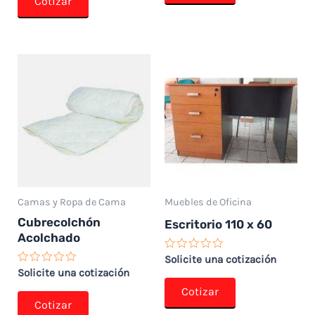
Cotizar
5
Camas y Ropa de Cama
Muebles de Oficina
Cubrecolchón
Escritorio 110 x 60
Acolchado
Valorado
Solicite una cotización
con
Valorado
Solicite una cotización
0
con
de
Cotizar
0
5
de
Cotizar
5