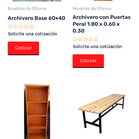
Muebles de Oficina
Muebles de Oficina
Archivero con Puertas
Archivero Base 60×40
Peral 1.80 x 0.60 x
0.30
Valorado
Solicite una cotización
con
0
Valorado
de
Solicite una cotización
Cotizar
con
5
0
de
Cotizar
5