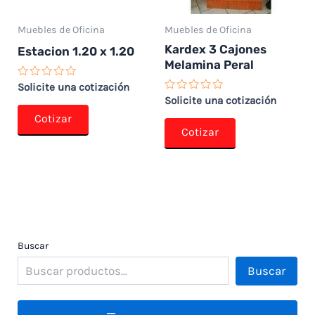
Muebles de Oficina
Muebles de Oficina
Kardex 3 Cajones
Estacion 1.20 x 1.20
Melamina Peral
Valorado
Solicite una cotización
con
Valorado
Solicite una cotización
0
con
de
Cotizar
0
5
de
Cotizar
5
Buscar
Buscar