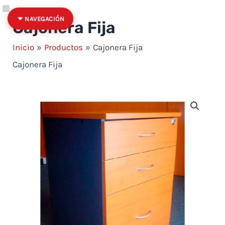
Ir al contenido
Categoría
Estado
NAVEGACIÓN
Cajonera Fija
Inicio
Productos
Cajonera Fija
Cajonera Fija
Cajonera Fija cantidad