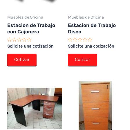
Muebles de Oficina
Muebles de Oficina
Estacion de Trabajo
Estacion de Trabajo
con Cajonera
Disco
Valorado
Valorado
Solicite una cotización
Solicite una cotización
con
con
0
0
de
de
Cotizar
Cotizar
5
5