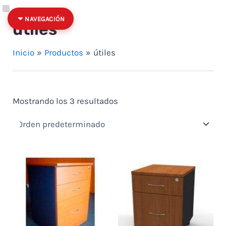
Ir al contenido
Quitar filtro: Precio: hasta $100
Categoría
Estado
NAVEGACIÓN
útiles
Inicio
Productos
útiles
Mostrando los 3 resultados