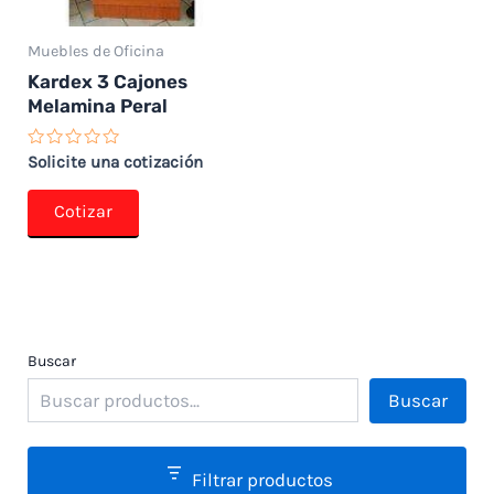
Muebles de Oficina
Kardex 3 Cajones
Melamina Peral
Valorado
Solicite una cotización
con
0
de
Cotizar
5
Buscar
Buscar
Filtrar productos