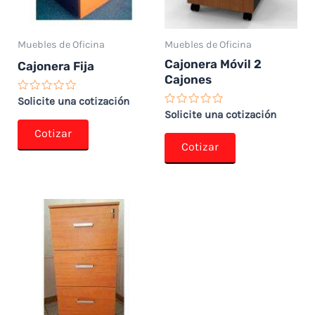
Muebles de Oficina
Muebles de Oficina
Cajonera Móvil 2
Cajonera Fija
Cajones
Valorado
Solicite una cotización
con
Valorado
Solicite una cotización
0
con
de
Cotizar
0
5
de
Cotizar
5