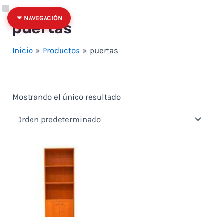
Ir al contenido
Quitar filtro: Precio: hasta $100
Categoría
Estado
NAVEGACIÓN
puertas
Inicio
Productos
puertas
Mostrando el único resultado