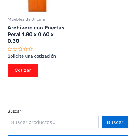
Muebles de Oficina
Archivero con Puertas
Peral 1.80 x 0.60 x
0.30
Valorado
Solicite una cotización
con
0
de
Cotizar
5
Buscar
Buscar