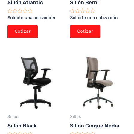
Sillón Atlantic
Sillón Berni
Valorado
Valorado
Solicite una cotización
Solicite una cotización
con
con
0
0
de
de
Cotizar
Cotizar
5
5
Sillas
Sillas
Sillón Black
Sillón Cinque Media