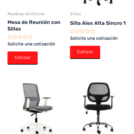
Muebles de Oficina
Sillas
Mesa de Reunión con
Silla Alex Alta Sincro 1
Sillas
Valorado
Solicite una cotización
con
Valorado
Solicite una cotización
0
con
de
Cotizar
0
5
de
Cotizar
5