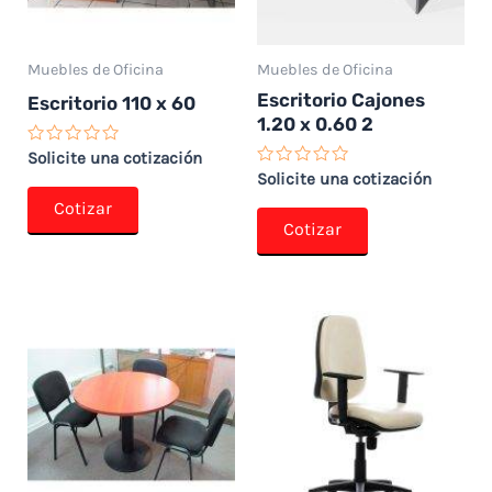
Muebles de Oficina
Muebles de Oficina
Escritorio Cajones
Escritorio 110 x 60
1.20 x 0.60 2
Valorado
Solicite una cotización
con
Valorado
Solicite una cotización
0
con
de
Cotizar
0
5
de
Cotizar
5