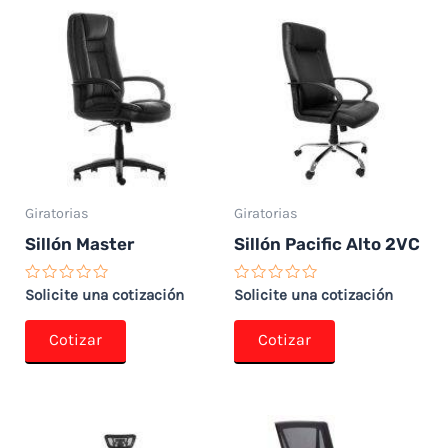
Giratorias
Giratorias
Sillón Master
Sillón Pacific Alto 2VC
Valorado
Valorado
Solicite una cotización
Solicite una cotización
con
con
0
0
de
de
Cotizar
Cotizar
5
5