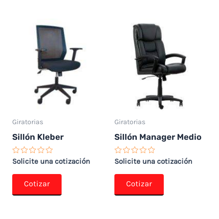
Giratorias
Giratorias
Sillón Kleber
Sillón Manager Medio
Valorado
Valorado
Solicite una cotización
Solicite una cotización
con
con
0
0
de
de
Cotizar
Cotizar
5
5