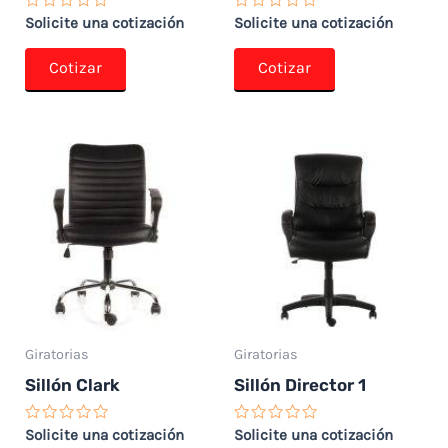
Valorado
Valorado
Solicite una cotización
Solicite una cotización
con
con
0
0
de
de
Cotizar
Cotizar
5
5
Giratorias
Giratorias
Sillón Clark
Sillón Director 1
Valorado
Valorado
Solicite una cotización
Solicite una cotización
con
con