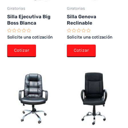
Giratorias
Giratorias
Silla Ejecutiva Big
Silla Genova
Boss Blanca
Reclinable
Valorado
Valorado
Solicite una cotización
Solicite una cotización
con
con
0
0
de
de
Cotizar
Cotizar
5
5