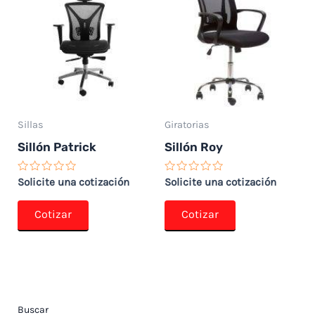
Sillas
Giratorias
Sillón Patrick
Sillón Roy
Valorado
Valorado
Solicite una cotización
Solicite una cotización
con
con
0
0
de
de
Cotizar
Cotizar
5
5
Buscar