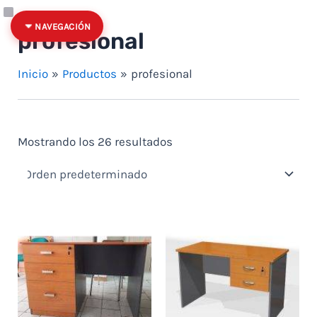
Ir al contenido
Quitar filtro: Precio: hasta $100
Categoría
Estado
NAVEGACIÓN
profesional
Inicio
Productos
profesional
Mostrando los 26 resultados