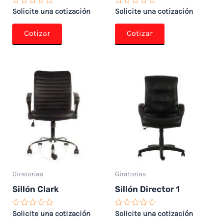
Valorado
Valorado
Solicite una cotización
Solicite una cotización
con
con
0
0
de
de
Cotizar
Cotizar
5
5
Giratorias
Giratorias
Sillón Clark
Sillón Director 1
Valorado
Valorado
Solicite una cotización
Solicite una cotización
con
con