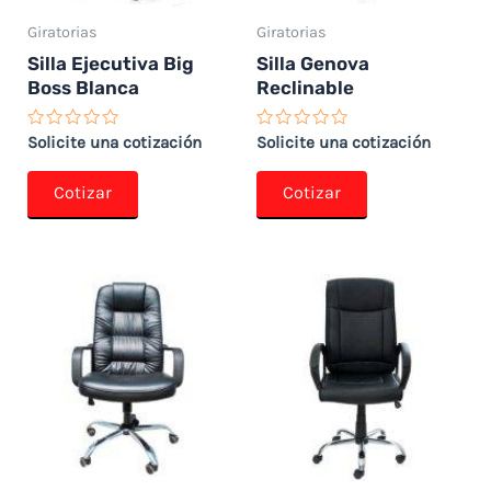
Giratorias
Giratorias
Silla Ejecutiva Big
Silla Genova
Boss Blanca
Reclinable
Valorado
Valorado
Solicite una cotización
Solicite una cotización
con
con
0
0
de
de
Cotizar
Cotizar
5
5