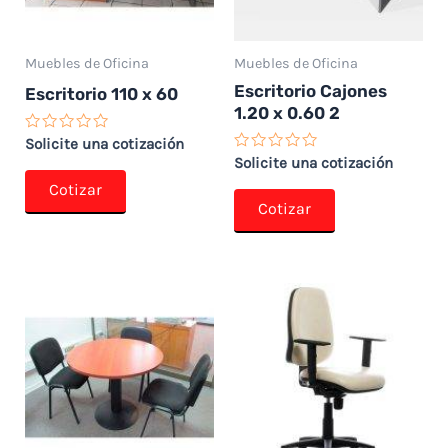
Muebles de Oficina
Muebles de Oficina
Escritorio Cajones
Escritorio 110 x 60
1.20 x 0.60 2
Valorado
Solicite una cotización
con
Valorado
Solicite una cotización
0
con
de
Cotizar
0
5
de
Cotizar
5