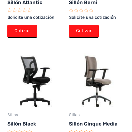
Sillón Atlantic
Sillón Berni
Valorado
Valorado
Solicite una cotización
Solicite una cotización
con
con
0
0
de
de
Cotizar
Cotizar
5
5
Sillas
Sillas
Sillón Black
Sillón Cinque Media