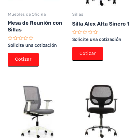
Muebles de Oficina
Sillas
Mesa de Reunión con
Silla Alex Alta Sincro 1
Sillas
Valorado
Solicite una cotización
con
Valorado
Solicite una cotización
0
con
de
Cotizar
0
5
de
Cotizar
5