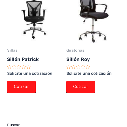
Sillas
Giratorias
Sillón Patrick
Sillón Roy
Valorado
Valorado
Solicite una cotización
Solicite una cotización
con
con
0
0
de
de
Cotizar
Cotizar
5
5
Buscar