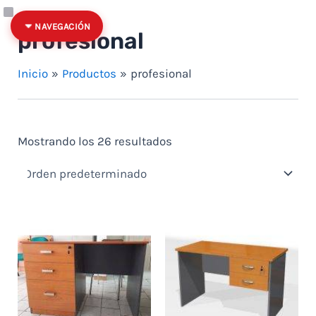
Ir al contenido
Categoría
Estado
NAVEGACIÓN
profesional
Inicio
Productos
profesional
Mostrando los 26 resultados