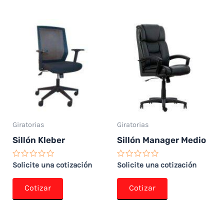
Giratorias
Giratorias
Sillón Kleber
Sillón Manager Medio
Valorado
Valorado
Solicite una cotización
Solicite una cotización
con
con
0
0
de
de
Cotizar
Cotizar
5
5