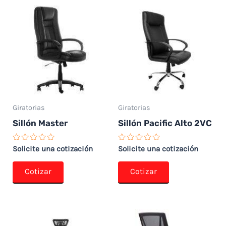
Giratorias
Giratorias
Sillón Master
Sillón Pacific Alto 2VC
Valorado
Valorado
Solicite una cotización
Solicite una cotización
con
con
0
0
de
de
Cotizar
Cotizar
5
5