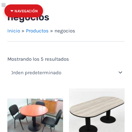
Ir al contenido
Quitar filtro: Precio: hasta $100
Categoría
Estado
NAVEGACIÓN
negocios
Inicio
Productos
negocios
Mostrando los 5 resultados