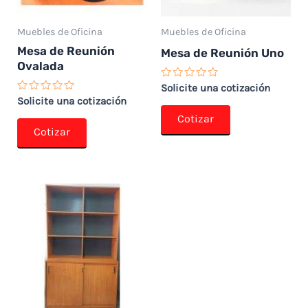
Muebles de Oficina
Muebles de Oficina
Mesa de Reunión
Mesa de Reunión Uno
Ovalada
Valorado
Solicite una cotización
con
Valorado
Solicite una cotización
0
con
de
Cotizar
0
5
de
Cotizar
5