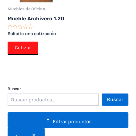
Muebles de Oficina
Mueble Archivero 1.20
Valorado
Solicite una cotización
con
0
de
Cotizar
5
Buscar
Buscar
Filtrar productos