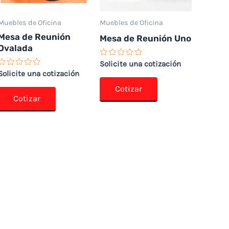
Muebles de Oficina
Muebles de Oficina
Mesa de Reunión
Mesa de Reunión Uno
Ovalada
Valorado
Solicite una cotización
con
Valorado
Solicite una cotización
0
con
de
0
Cotizar
5
de
Cotizar
5