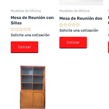
Muebles de Oficina
Muebles de Oficina
Mesa de Reunión con
Mesa de Reunión dos
Sillas
Valorado
Solicite una cotización
con
Valorado
Solicite una cotización
0
con
de
0
Cotizar
5
de
Cotizar
5