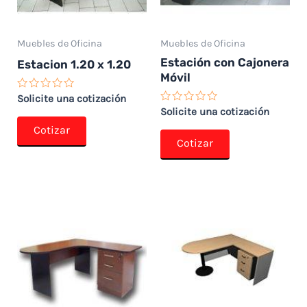
Muebles de Oficina
Muebles de Oficina
Estación con Cajonera
Estacion 1.20 x 1.20
Móvil
Valorado
Solicite una cotización
con
Valorado
Solicite una cotización
0
con
de
Cotizar
0
5
de
Cotizar
5