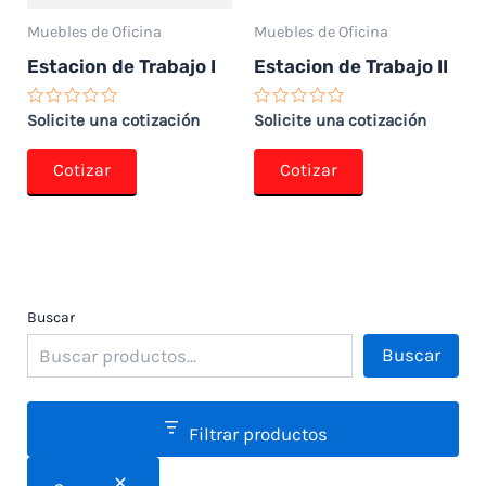
Muebles de Oficina
Muebles de Oficina
Estacion de Trabajo I
Estacion de Trabajo II
Valorado
Valorado
Solicite una cotización
Solicite una cotización
con
con
0
0
de
de
Cotizar
Cotizar
5
5
Buscar
Buscar
Filtrar productos