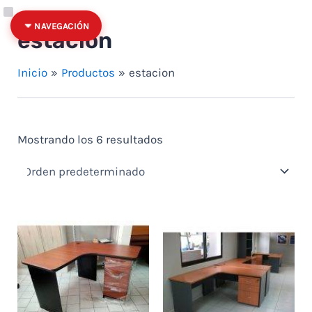
Ir al contenido
Categoría
Estado
NAVEGACIÓN
estacion
Inicio
Productos
estacion
Mostrando los 6 resultados