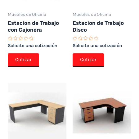
Muebles de Oficina
Muebles de Oficina
Estacion de Trabajo
Estacion de Trabajo
con Cajonera
Disco
Valorado
Valorado
Solicite una cotización
Solicite una cotización
con
con
0
0
de
de
Cotizar
Cotizar
5
5