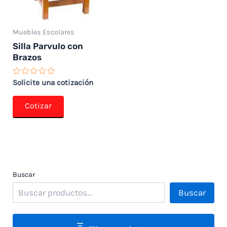
Muebles Escolares
Silla Parvulo con
Brazos
Valorado
Solicite una cotización
con
0
de
Cotizar
5
Buscar
Buscar