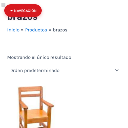
Ir al contenido
Quitar filtro: Precio: hasta $100
Categoría
Estado
NAVEGACIÓN
brazos
Inicio
Productos
brazos
Mostrando el único resultado